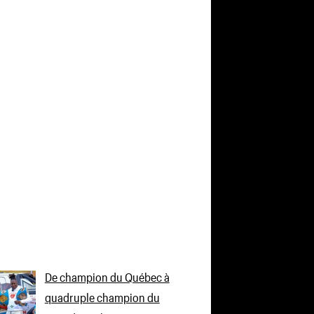
De champion du Québec à
quadruple champion du