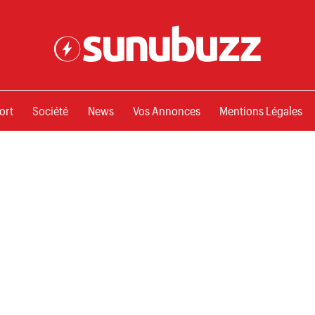
ssements
ort
Société
News
Vos Annonces
Mentions Légales