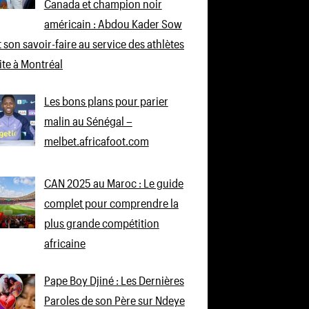
Canada et champion noir
américain : Abdou Kader Sow
 son savoir-faire au service des athlètes
lite à Montréal
Les bons plans pour parier
malin au Sénégal –
melbet.africafoot.com
CAN 2025 au Maroc : Le guide
complet pour comprendre la
plus grande compétition
africaine
Pape Boy Djiné : Les Dernières
Paroles de son Père sur Ndeye