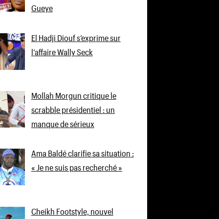
Gueye
El Hadji Diouf s’exprime sur
l’affaire Wally Seck
Mollah Morgun critique le
scrabble présidentiel : un
manque de sérieux
Ama Baldé clarifie sa situation :
« Je ne suis pas recherché »
Cheikh Footstyle, nouvel