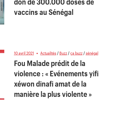
don de 300.000 doses de
vaccins au Sénégal
10 avril 2021
Actualités
/
Buzz
/
ça buzz
/
sénégal
Fou Malade prédit de la
violence : « Evénements yifi
xéwon dinafi amat de la
manière la plus violente »