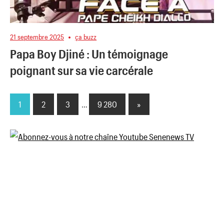
21 septembre 2025
ça buzz
Papa Boy Djiné : Un témoignage
poignant sur sa vie carcérale
1
2
3
…
9 280
Next
»
Pagination
Posts
des
publications