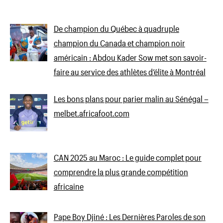
De champion du Québec à quadruple
champion du Canada et champion noir
américain : Abdou Kader Sow met son savoir-
faire au service des athlètes d’élite à Montréal
Les bons plans pour parier malin au Sénégal –
melbet.africafoot.com
CAN 2025 au Maroc : Le guide complet pour
comprendre la plus grande compétition
africaine
Pape Boy Djiné : Les Dernières Paroles de son