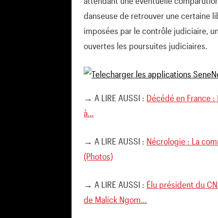
attendant une éventuelle comparution 
danseuse de retrouver une certaine li
imposées par le contrôle judiciaire, u
ouvertes les poursuites judiciaires.
→ A LIRE AUSSI :
Décédé en France :
à…
→ A LIRE AUSSI :
Nécrologie : La co
(Photos)
→ A LIRE AUSSI :
Élu président du CNG
de Malick Ngom…