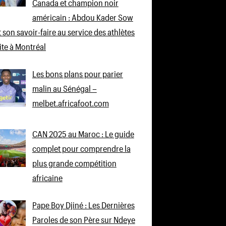
Canada et champion noir
américain : Abdou Kader Sow
 son savoir-faire au service des athlètes
lite à Montréal
Les bons plans pour parier
malin au Sénégal –
melbet.africafoot.com
CAN 2025 au Maroc : Le guide
complet pour comprendre la
plus grande compétition
africaine
Pape Boy Djiné : Les Dernières
Paroles de son Père sur Ndeye