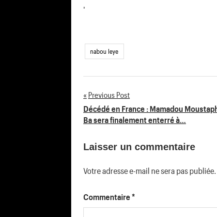
'
nabou leye
Previous Post
Navigation
Décédé en France : Mamadou Moustap
Ba sera finalement enterré à…
de
Laisser un commentaire
l’article
Votre adresse e-mail ne sera pas publiée.
Commentaire
*