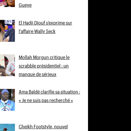
Gueye
El Hadji Diouf s’exprime sur
l’affaire Wally Seck
Mollah Morgun critique le
scrabble présidentiel : un
manque de sérieux
Ama Baldé clarifie sa situation :
« Je ne suis pas recherché »
Cheikh Footstyle, nouvel