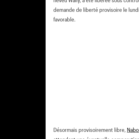
neveu Wally, a été libérée sous contrô
demande de liberté provisoire le lund
favorable.
Désormais provisoirement libre,
Nabo