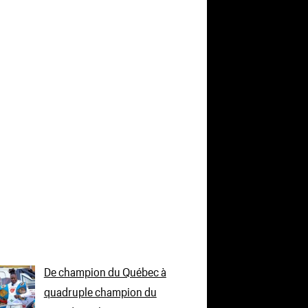
De champion du Québec à
quadruple champion du