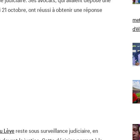
le judiciaire. Ses avocats, qui avaient déposé une
i 21 octobre, ont réussi à obtenir une réponse
met
d’é
u Lèye
reste sous surveillance judiciaire, en