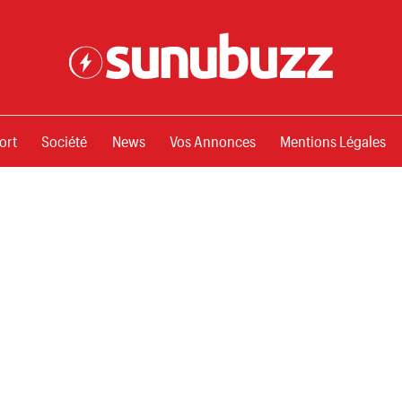
ssements
ort
Société
News
Vos Annonces
Mentions Légales