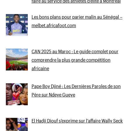
faire au service des athlètes d’élite à Montréal
Les bons plans pour parier malin au Sénégal –
melbet.africafoot.com
CAN 2025 au Maroc : Le guide complet pour
comprendre la plus grande compétition
africaine
Pape Boy Djiné : Les Dernières Paroles de son
Père sur Ndeye Gueye
El Hadji Diouf s’exprime sur l’affaire Wally Seck