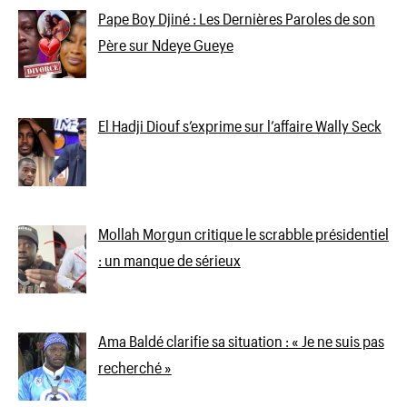
Pape Boy Djiné : Les Dernières Paroles de son
Père sur Ndeye Gueye
El Hadji Diouf s’exprime sur l’affaire Wally Seck
Mollah Morgun critique le scrabble présidentiel
: un manque de sérieux
Ama Baldé clarifie sa situation : « Je ne suis pas
recherché »