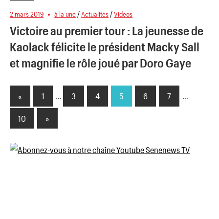
2 mars 2019
à la une
/
Actualités
/
Videos
Victoire au premier tour : La jeunesse de
Kaolack félicite le président Macky Sall
et magnifie le rôle joué par Doro Gaye
«
Previous
1
…
3
4
5
6
7
…
Pagination
Posts
10
Next
»
des
Posts
publications