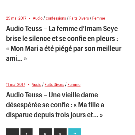
29 mai 2017
Audio
/
confessions
/
Faits Divers
/
Femme
Audio Teuss – La femme d’Imam Seye
brise le silence et se confie en pleurs :
« Mon Mari a été piégé par son meilleur
ami… »
11 mai 2017
Audio
/
Faits Divers
/
Femme
Audio Teuss – Une vieille dame
désespérée se confie : « Ma fille a
disparue depuis trois jours et… »
«
Previous
1
…
5
6
7