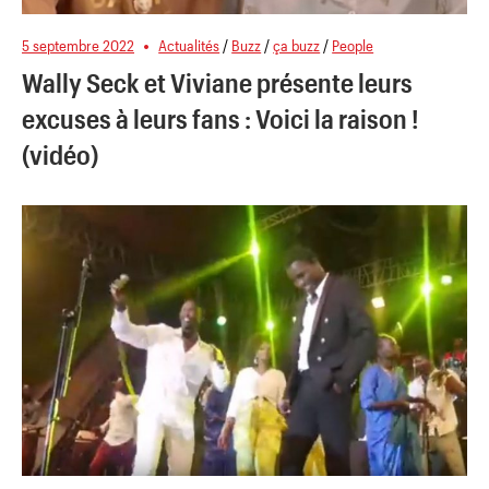
5 septembre 2022
Actualités
/
Buzz
/
ça buzz
/
People
Wally Seck et Viviane présente leurs
excuses à leurs fans : Voici la raison !
(vidéo)