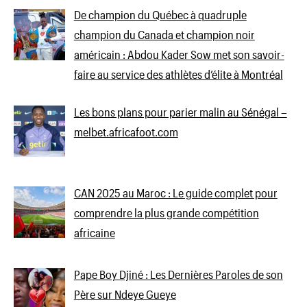
De champion du Québec à quadruple
champion du Canada et champion noir
américain : Abdou Kader Sow met son savoir-
faire au service des athlètes d’élite à Montréal
Les bons plans pour parier malin au Sénégal –
melbet.africafoot.com
CAN 2025 au Maroc : Le guide complet pour
comprendre la plus grande compétition
africaine
Pape Boy Djiné : Les Dernières Paroles de son
Père sur Ndeye Gueye