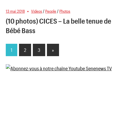
13 mai 2018
Videos
/
People
/
Photos
(10 photos) CICES – La belle tenue de
Bébé Bass
1
2
3
Next
»
Pagination
Posts
des
publications