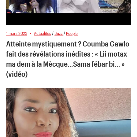
1 mars 2023
Actualités
/
Buzz
/
People
Atteinte mystiquement ? Coumba Gawlo
fait des révélations inédites : « Lii motax
ma dem à la Mècque…Sama fébar bi… »
(vidéo)