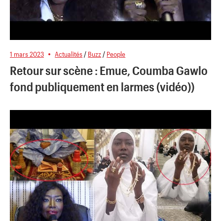
1 mars 2023
Actualités
/
Buzz
/
People
Retour sur scène : Emue, Coumba Gawlo
fond publiquement en larmes (vidéo))