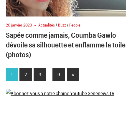
20 janvier 2023
Actualités
/
Buzz
/
People
Sapée comme jamais, Coumba Gawlo
dévoile sa silhouette et enflamme la toile
(photos)
1
2
3
…
9
Next
»
Pagination
Posts
des
publications