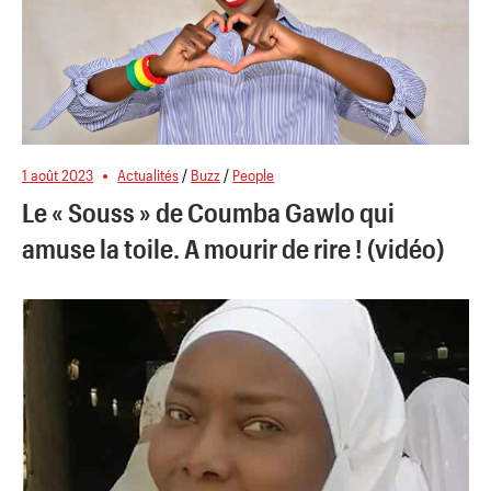
1 août 2023
Actualités
/
Buzz
/
People
Le « Souss » de Coumba Gawlo qui
amuse la toile. A mourir de rire ! (vidéo)