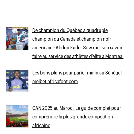
De champion du Québec à quadruple
champion du Canada et champion noir
américain : Abdou Kader Sow met son savoir-
faire au service des athlètes d’élite à Montréal
Les bons plans pour parier malin au Sénégal –
melbet.africafoot.com
CAN 2025 au Maroc : Le guide complet pour
comprendre la plus grande compétition
africaine