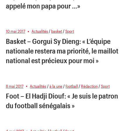
appelé mon papa pour …»
10 mai 2017
Actualités
/
basket
/
Sport
Basket – Gorgui Sy Dieng: « L’équipe
nationale restera ma priorité, le maillot
national est précieux pour moi »
8 mai 2017
Actualités
/
à la une
/
football
/
Rédaction
/
Sport
Foot – El Hadji Diouf: « Je suis le patron
du football sénégalais »