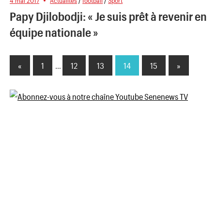
4 mai 2017
Actualités
/
football
/
Sport
Papy Djilobodji: « Je suis prêt à revenir en
équipe nationale »
«
Previous
1
…
12
13
14
15
Next
»
Pagination
Posts
Posts
des
publications