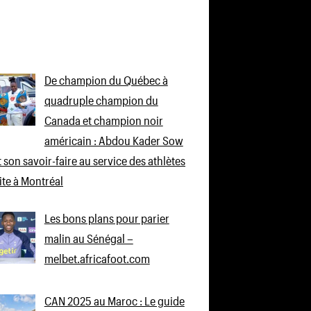
De champion du Québec à
quadruple champion du
Canada et champion noir
américain : Abdou Kader Sow
 son savoir-faire au service des athlètes
lite à Montréal
Les bons plans pour parier
malin au Sénégal –
melbet.africafoot.com
CAN 2025 au Maroc : Le guide