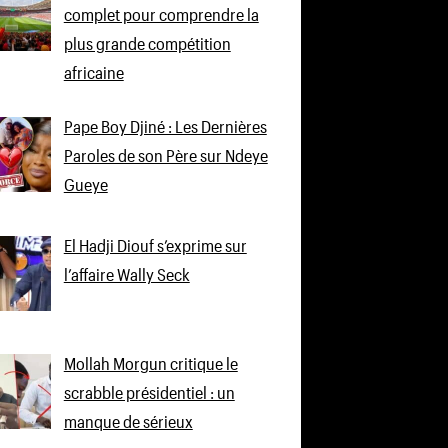
complet pour comprendre la
plus grande compétition
africaine
Pape Boy Djiné : Les Dernières
Paroles de son Père sur Ndeye
Gueye
El Hadji Diouf s’exprime sur
l’affaire Wally Seck
Mollah Morgun critique le
scrabble présidentiel : un
manque de sérieux