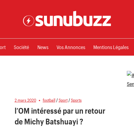
ssements
ort
Société
News
Vos Annonces
Mentions Légales
2 mars 2020
football
/
Sport
/
Sports
l’OM intéressé par un retour
de Michy Batshuayi ?