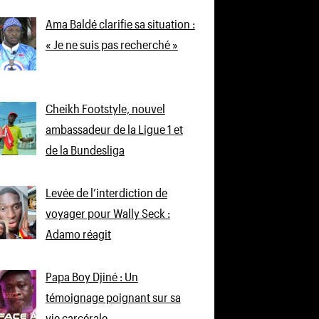
Ama Baldé clarifie sa situation :
« Je ne suis pas recherché »
Cheikh Footstyle, nouvel
ambassadeur de la Ligue 1 et
de la Bundesliga
Levée de l’interdiction de
voyager pour Wally Seck :
Adamo réagit
Papa Boy Djiné : Un
témoignage poignant sur sa
vie carcérale