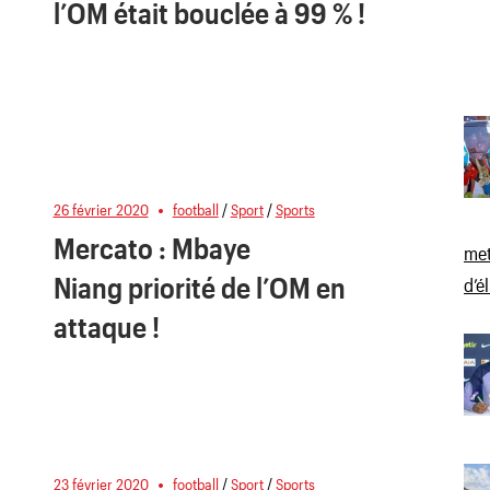
l’OM était bouclée à 99 % !
26 février 2020
football
/
Sport
/
Sports
Mercato : Mbaye
met
Niang priorité de l’OM en
d’é
attaque !
23 février 2020
football
/
Sport
/
Sports