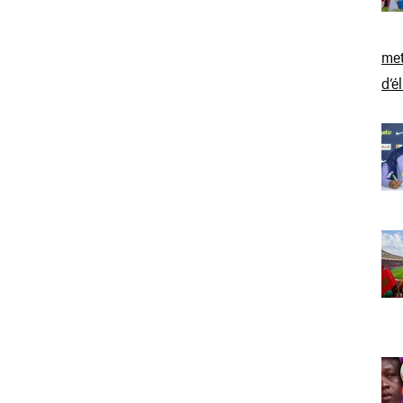
met
d’é