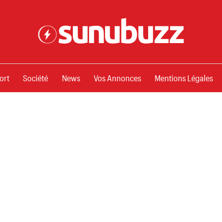
ssements
ort
Société
News
Vos Annonces
Mentions Légales