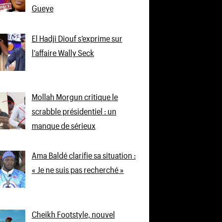
Gueye
El Hadji Diouf s’exprime sur
l’affaire Wally Seck
Mollah Morgun critique le
scrabble présidentiel : un
manque de sérieux
Ama Baldé clarifie sa situation :
« Je ne suis pas recherché »
Cheikh Footstyle, nouvel