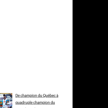
De champion du Québec à
quadruple champion du