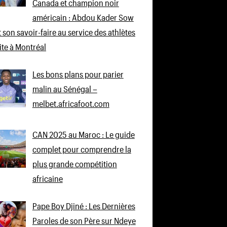
Canada et champion noir
américain : Abdou Kader Sow
 son savoir-faire au service des athlètes
lite à Montréal
Les bons plans pour parier
malin au Sénégal –
melbet.africafoot.com
CAN 2025 au Maroc : Le guide
complet pour comprendre la
plus grande compétition
africaine
Pape Boy Djiné : Les Dernières
Paroles de son Père sur Ndeye