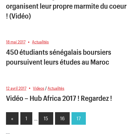
organisent leur propre marmite du coeur
! (Vidéo)
18 mai 2017
Actualités
450 étudiants sénégalais boursiers
poursuivent leurs études au Maroc
12 avril 2017
Videos
/
Actualités
Vidéo – Hub Africa 2017 ! Regardez !
«
Previous
1
…
15
16
17
Pagination
Posts