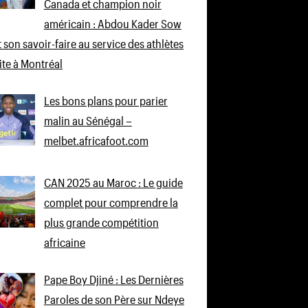
Canada et champion noir
américain : Abdou Kader Sow
 son savoir-faire au service des athlètes
lite à Montréal
Les bons plans pour parier
malin au Sénégal –
melbet.africafoot.com
CAN 2025 au Maroc : Le guide
complet pour comprendre la
plus grande compétition
africaine
Pape Boy Djiné : Les Dernières
Paroles de son Père sur Ndeye