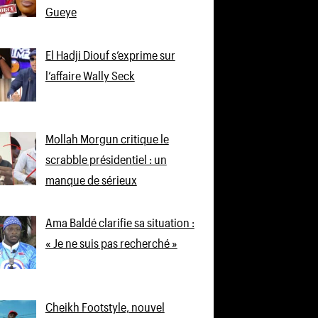
Gueye
El Hadji Diouf s’exprime sur
l’affaire Wally Seck
Mollah Morgun critique le
scrabble présidentiel : un
manque de sérieux
Ama Baldé clarifie sa situation :
« Je ne suis pas recherché »
Cheikh Footstyle, nouvel