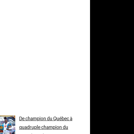
De champion du Québec à
quadruple champion du