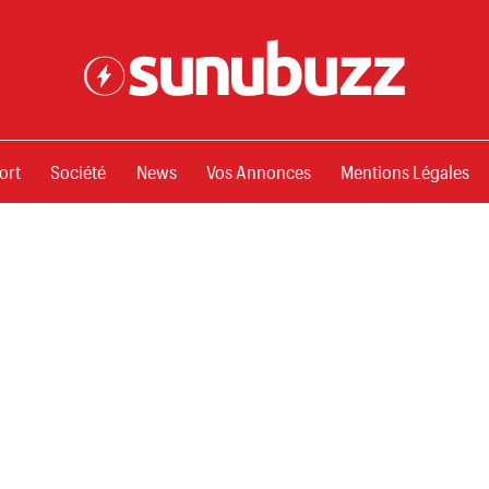
ssements
ort
Société
News
Vos Annonces
Mentions Légales