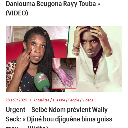
Daniouma Beugona Rayy Touba »
(VIDEO)
28 août 2020
Actualités
/
à la une
/
People
/
Videos
Urgent – Selbé Ndom prévient Wally
Seck: « Djiné bou djiguène bima guiss