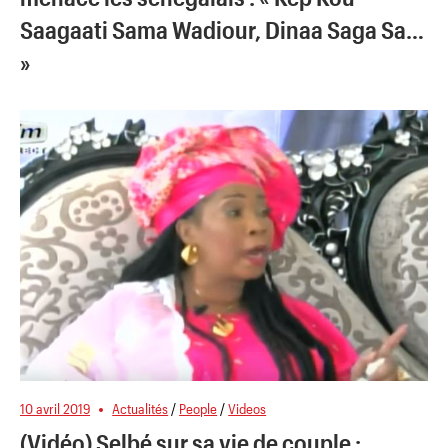
Saagaati Sama Wadiour, Dinaa Saga Sa…
»
10 avril 2019
Actualités
/
People
/
Videos
(Vidéo) Selbé sur sa vie de couple :