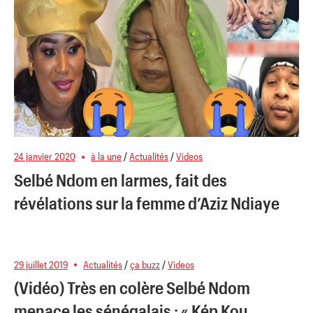
24 janvier 2020
à la une
/
Actualités
/
Videos
Selbé Ndom en larmes, fait des
révélations sur la femme d’Aziz Ndiaye
29 juillet 2019
Actualités
/
ça buzz
/
Videos
(Vidéo) Très en colère Selbé Ndom
menace les sénégalais : « Kép Kou