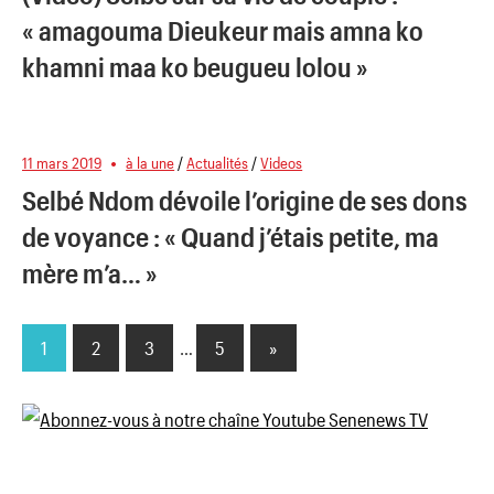
« amagouma Dieukeur mais amna ko
khamni maa ko beugueu lolou »
11 mars 2019
à la une
/
Actualités
/
Videos
Selbé Ndom dévoile l’origine de ses dons
de voyance : « Quand j’étais petite, ma
mère m’a… »
1
2
3
…
5
Next
»
Pagination
Posts
des
publications