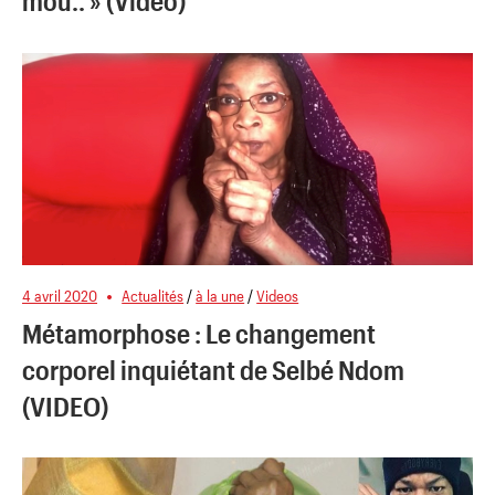
mou.. » (Vidéo)
4 avril 2020
Actualités
/
à la une
/
Videos
Métamorphose : Le changement
corporel inquiétant de Selbé Ndom
(VIDEO)