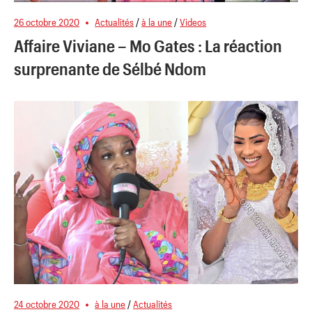
26 octobre 2020
Actualités
/
à la une
/
Videos
Affaire Viviane – Mo Gates : La réaction
surprenante de Sélbé Ndom
24 octobre 2020
à la une
/
Actualités