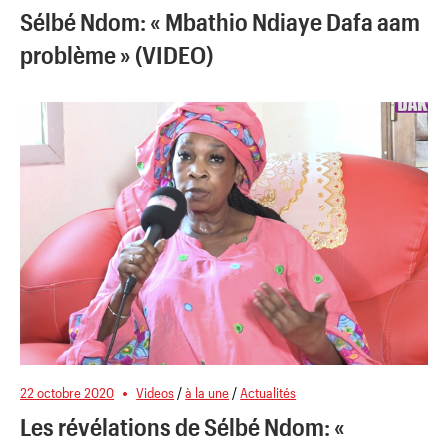
Sélbé Ndom: « Mbathio Ndiaye Dafa aam
problème » (VIDEO)
22 octobre 2020
Videos
/
à la une
/
Actualités
Les révélations de Sélbé Ndom: «