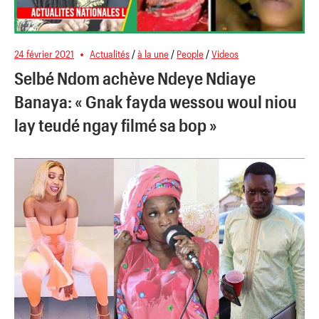
24 février 2021
Actualités
/
à la une
/
People
/
Videos
Selbé Ndom achève Ndeye Ndiaye
Banaya: « Gnak fayda wessou woul niou
lay teudé ngay filmé sa bop »