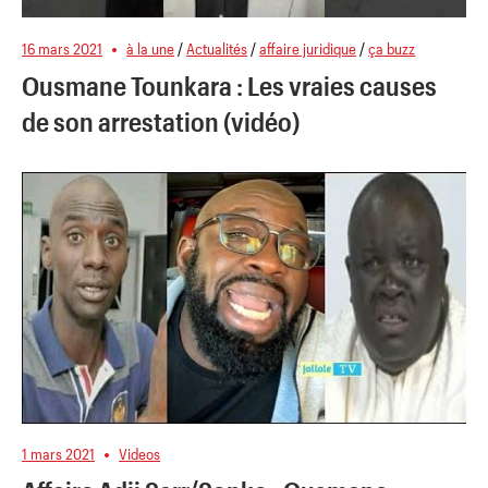
16 mars 2021
à la une
/
Actualités
/
affaire juridique
/
ça buzz
Ousmane Tounkara : Les vraies causes
de son arrestation (vidéo)
1 mars 2021
Videos