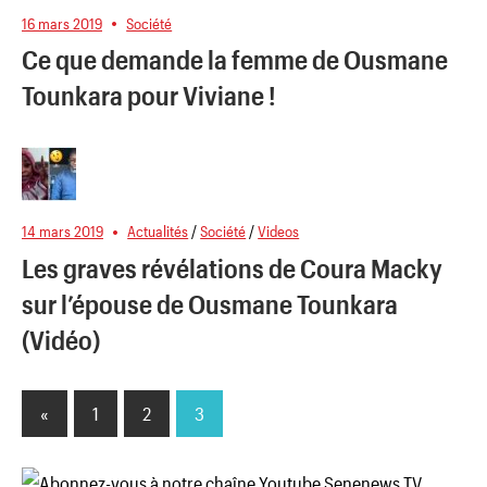
16 mars 2019
Société
Ce que demande la femme de Ousmane
Tounkara pour Viviane !
14 mars 2019
Actualités
/
Société
/
Videos
Les graves révélations de Coura Macky
sur l’épouse de Ousmane Tounkara
(Vidéo)
«
Previous
1
2
3
Pagination
Posts
des