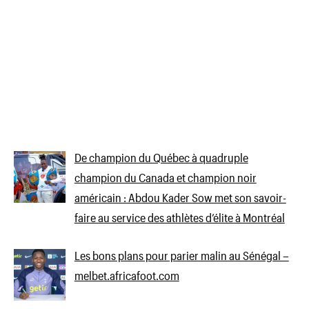
De champion du Québec à quadruple
champion du Canada et champion noir
américain : Abdou Kader Sow met son savoir-
faire au service des athlètes d’élite à Montréal
Les bons plans pour parier malin au Sénégal –
melbet.africafoot.com