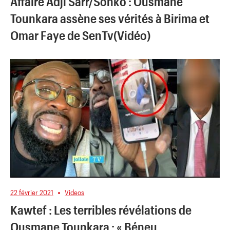
Affaire Adji Sarr/Sonko : Ousmane
Tounkara assène ses vérités à Birima et
Omar Faye de SenTv(Vidéo)
22 février 2021
Videos
Kawtef : Les terribles révélations de
Ousmane Tounkara : « Béneu