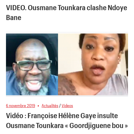
VIDEO. Ousmane Tounkara clashe Ndoye
Bane
6 novembre 2019
Actualités
/
Videos
Vidéo : Françoise Hélène Gaye insulte
Ousmane Tounkara « Goordjiguene bou »