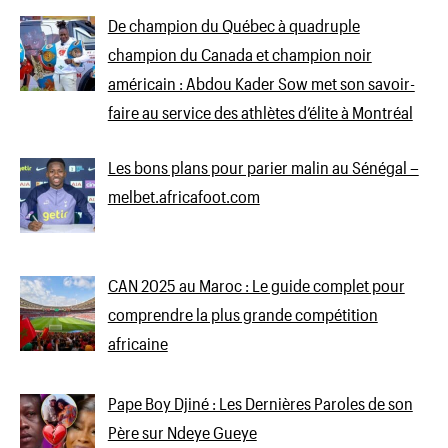
De champion du Québec à quadruple
champion du Canada et champion noir
américain : Abdou Kader Sow met son savoir-
faire au service des athlètes d’élite à Montréal
Les bons plans pour parier malin au Sénégal –
melbet.africafoot.com
CAN 2025 au Maroc : Le guide complet pour
comprendre la plus grande compétition
africaine
Pape Boy Djiné : Les Dernières Paroles de son
Père sur Ndeye Gueye