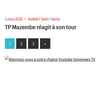
5 mars 2020
football
/
Sport
/
Sports
TP Mazembe réagit à son tour
1
2
3
Next
»
Pagination
Posts
des
publications