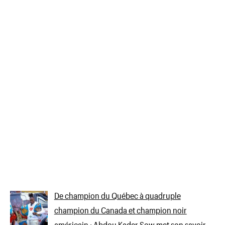
De champion du Québec à quadruple
champion du Canada et champion noir
américain : Abdou Kader Sow met son savoir-