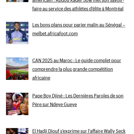
faire au service des athlètes d’élite à Montréal
Les bons plans pour parier malin au Sénégal –
melbet.africafoot.com
CAN 2025 au Maroc : Le guide complet pour
comprendre la plus grande compétition
africaine
Pape Boy Djiné : Les Dernières Paroles de son
Père sur Ndeye Gueye
El Hadji Diouf s’exprime sur l’affaire Wally Seck