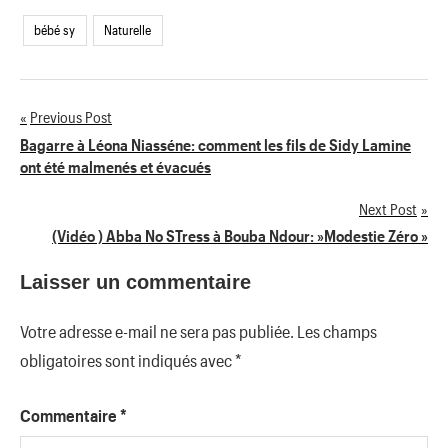
bébé sy
Naturelle
Previous Post
Navigation
Bagarre à Léona Niasséne: comment les fils de Sidy Lamine
ont été malmenés et évacués
de
Next Post
l’article
(Vidéo ) Abba No STress à Bouba Ndour: »Modestie Zéro »
Laisser un commentaire
Votre adresse e-mail ne sera pas publiée.
Les champs
obligatoires sont indiqués avec
*
Commentaire
*