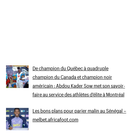
De champion du Québec à quadruple
champion du Canada et champion noir
américain : Abdou Kader Sow met son savoir-
faire au service des athlètes d’élite à Montréal
Les bons plans pour parier malin au Sénégal –
melbet.africafoot.com