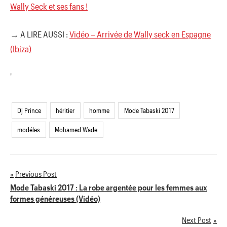
Wally Seck et ses fans !
→ A LIRE AUSSI :
Vidéo – Arrivée de Wally seck en Espagne
(Ibiza)
'
Dj Prince
héritier
homme
Mode Tabaski 2017
modéles
Mohamed Wade
Previous Post
Navigation
Mode Tabaski 2017 : La robe argentée pour les femmes aux
formes généreuses (Vidéo)
de
Next Post
l’article