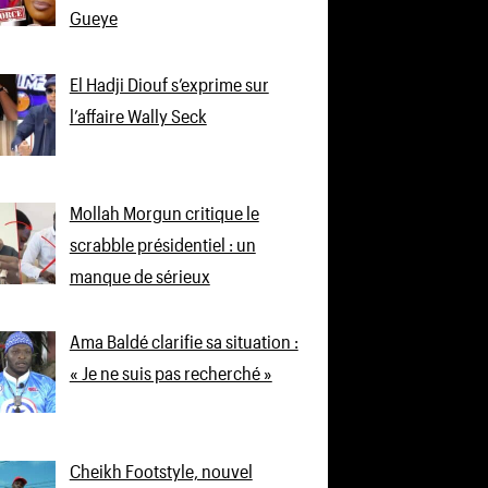
Gueye
El Hadji Diouf s’exprime sur
l’affaire Wally Seck
Mollah Morgun critique le
scrabble présidentiel : un
manque de sérieux
Ama Baldé clarifie sa situation :
« Je ne suis pas recherché »
Cheikh Footstyle, nouvel