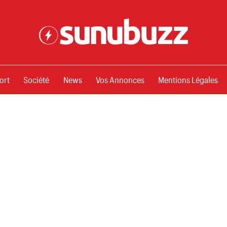
ssements
ort
Société
News
Vos Annonces
Mentions Légales