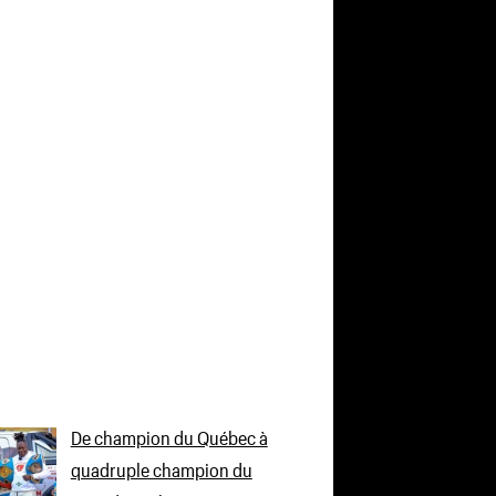
De champion du Québec à
quadruple champion du