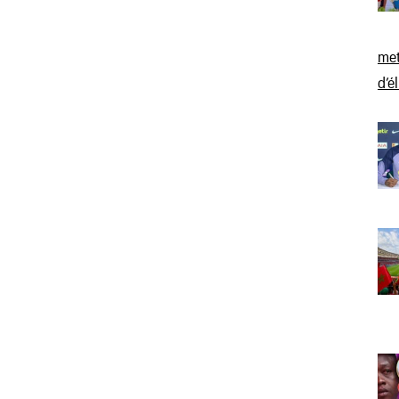
met
d’é