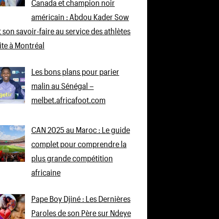
Canada et champion noir
américain : Abdou Kader Sow
 son savoir-faire au service des athlètes
lite à Montréal
Les bons plans pour parier
malin au Sénégal –
melbet.africafoot.com
CAN 2025 au Maroc : Le guide
complet pour comprendre la
plus grande compétition
africaine
Pape Boy Djiné : Les Dernières
Paroles de son Père sur Ndeye