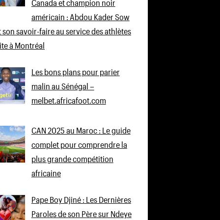
Canada et champion noir
américain : Abdou Kader Sow
 son savoir-faire au service des athlètes
lite à Montréal
Les bons plans pour parier
malin au Sénégal –
melbet.africafoot.com
CAN 2025 au Maroc : Le guide
complet pour comprendre la
plus grande compétition
africaine
Pape Boy Djiné : Les Dernières
Paroles de son Père sur Ndeye