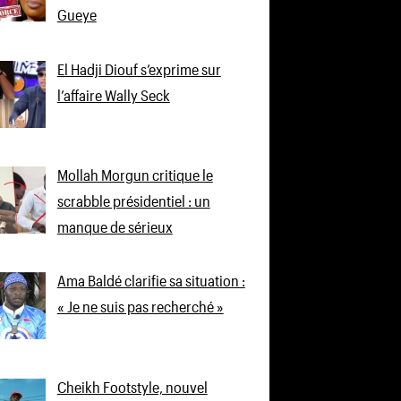
Gueye
El Hadji Diouf s’exprime sur
l’affaire Wally Seck
Mollah Morgun critique le
scrabble présidentiel : un
manque de sérieux
Ama Baldé clarifie sa situation :
« Je ne suis pas recherché »
Cheikh Footstyle, nouvel