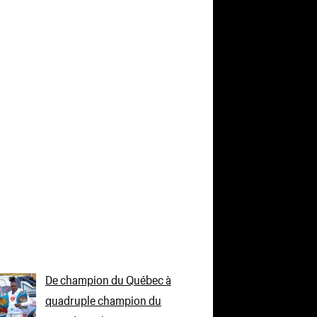
De champion du Québec à
quadruple champion du