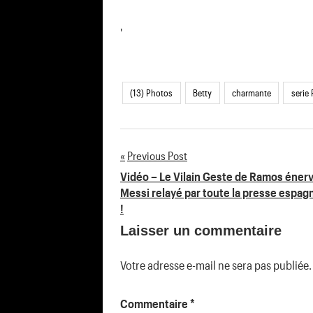
'
(13) Photos
Betty
charmante
serie
Previous Post
Navigation
Vidéo – Le Vilain Geste de Ramos éner
Messi relayé par toute la presse espag
de
!
Laisser un commentaire
l’article
Votre adresse e-mail ne sera pas publiée.
Commentaire
*