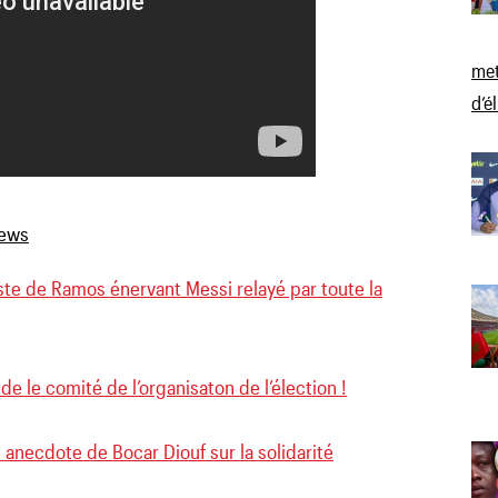
met
d’é
ste de Ramos énervant Messi relayé par toute la
de le comité de l’organisaton de l’élection !
anecdote de Bocar Diouf sur la solidarité