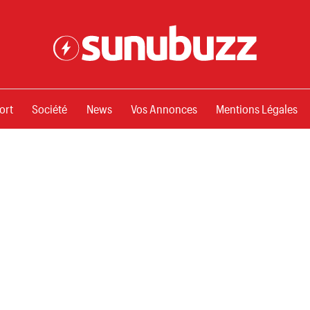
ssements
ort
Société
News
Vos Annonces
Mentions Légales