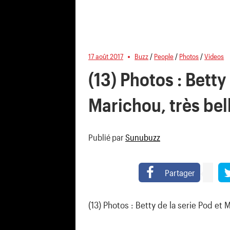
17 août 2017
Buzz
/
People
/
Photos
/
Videos
(13) Photos : Betty
Marichou, très bel
Publié par
Sunubuzz
Partager
(13) Photos : Betty de la serie Pod et 