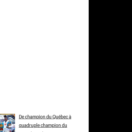
De champion du Québec à
quadruple champion du