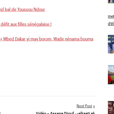
rand bal de Youssou Ndour
met
d’é
 défit aux filles sénégalaise !
f » Mbed Dakar yi may borom, Wade nénama bouma
Next Post
t
Vidéo – Assane Diouf : »alkaati ak