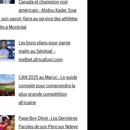
Canada et champion noir
américain : Abdou Kader Sow
 son savoir-faire au service des athlètes
lite à Montréal
Les bons plans pour parier
malin au Sénégal –
melbet.africafoot.com
CAN 2025 au Maroc : Le guide
complet pour comprendre la
plus grande compétition
africaine
Pape Boy Djiné : Les Dernières
Paroles de son Père sur Ndeye