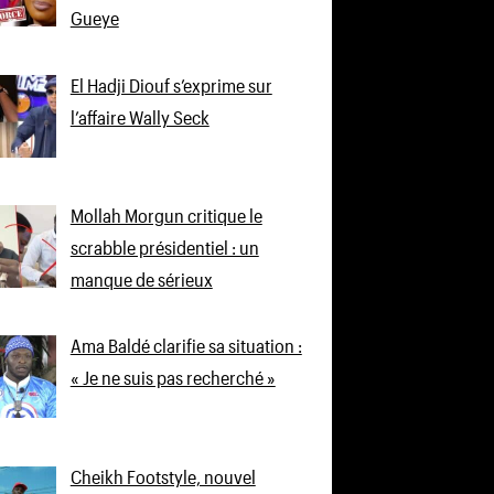
Gueye
El Hadji Diouf s’exprime sur
l’affaire Wally Seck
Mollah Morgun critique le
scrabble présidentiel : un
manque de sérieux
Ama Baldé clarifie sa situation :
« Je ne suis pas recherché »
Cheikh Footstyle, nouvel