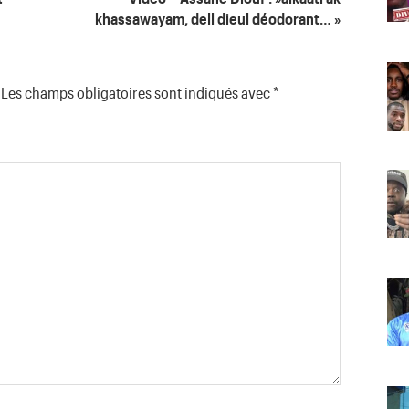
khassawayam, dell dieul déodorant… »
Les champs obligatoires sont indiqués avec
*