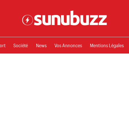
ssements
ort
Société
News
Vos Annonces
Mentions Légales