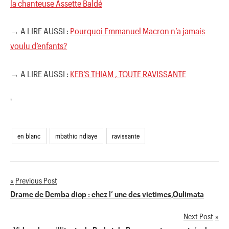
la chanteuse Assette Baldé
→ A LIRE AUSSI :
Pourquoi Emmanuel Macron n’a jamais
voulu d’enfants?
→ A LIRE AUSSI :
KEB’S THIAM , TOUTE RAVISSANTE
'
en blanc
mbathio ndiaye
ravissante
Previous Post
Navigation
Drame de Demba diop : chez l’ une des victimes,Oulimata
de
Next Post