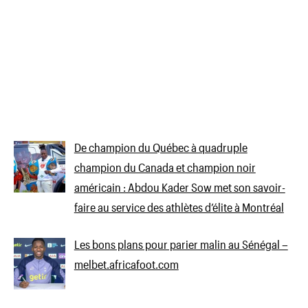
De champion du Québec à quadruple
champion du Canada et champion noir
américain : Abdou Kader Sow met son savoir-
faire au service des athlètes d’élite à Montréal
Les bons plans pour parier malin au Sénégal –
melbet.africafoot.com