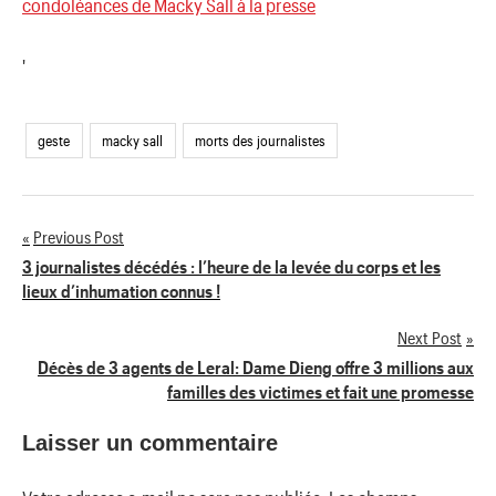
condoléances de Macky Sall à la presse
'
geste
macky sall
morts des journalistes
Previous Post
Navigation
3 journalistes décédés : l’heure de la levée du corps et les
lieux d’inhumation connus !
de
Next Post
l’article
Décès de 3 agents de Leral: Dame Dieng offre 3 millions aux
familles des victimes et fait une promesse
Laisser un commentaire