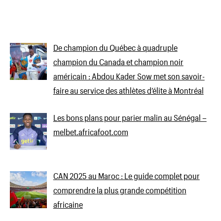
De champion du Québec à quadruple
champion du Canada et champion noir
américain : Abdou Kader Sow met son savoir-
faire au service des athlètes d’élite à Montréal
Les bons plans pour parier malin au Sénégal –
melbet.africafoot.com
CAN 2025 au Maroc : Le guide complet pour
comprendre la plus grande compétition
africaine