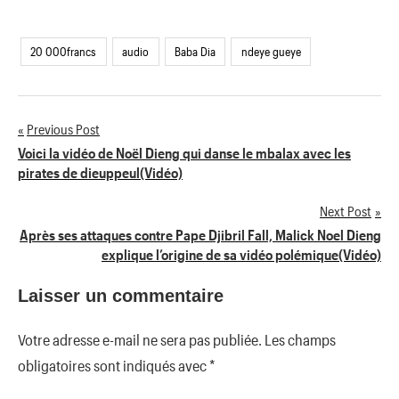
20 000francs
audio
Baba Dia
ndeye gueye
Previous Post
Navigation
Voici la vidéo de Noël Dieng qui danse le mbalax avec les
pirates de dieuppeul(Vidéo)
de
Next Post
l’article
Après ses attaques contre Pape Djibril Fall, Malick Noel Dieng
explique l’origine de sa vidéo polémique(Vidéo)
Laisser un commentaire
Votre adresse e-mail ne sera pas publiée.
Les champs
obligatoires sont indiqués avec
*