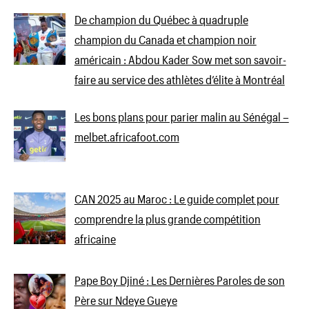
De champion du Québec à quadruple
champion du Canada et champion noir
américain : Abdou Kader Sow met son savoir-
faire au service des athlètes d’élite à Montréal
Les bons plans pour parier malin au Sénégal –
melbet.africafoot.com
CAN 2025 au Maroc : Le guide complet pour
comprendre la plus grande compétition
africaine
Pape Boy Djiné : Les Dernières Paroles de son
Père sur Ndeye Gueye