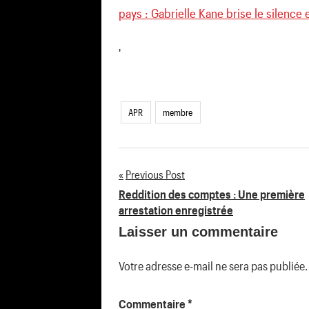
pays : Gabrielle Kane brise le silence 
'
APR
membre
Previous Post
Navigation
Reddition des comptes : Une première
arrestation enregistrée
de
Laisser un commentaire
l’article
Votre adresse e-mail ne sera pas publiée.
Commentaire
*