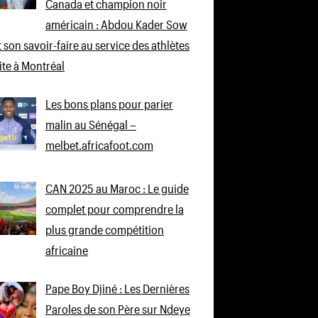
Canada et champion noir
américain : Abdou Kader Sow
 son savoir-faire au service des athlètes
lite à Montréal
Les bons plans pour parier
malin au Sénégal –
melbet.africafoot.com
CAN 2025 au Maroc : Le guide
complet pour comprendre la
plus grande compétition
africaine
Pape Boy Djiné : Les Dernières
Paroles de son Père sur Ndeye