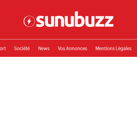
ssements
ort
Société
News
Vos Annonces
Mentions Légales