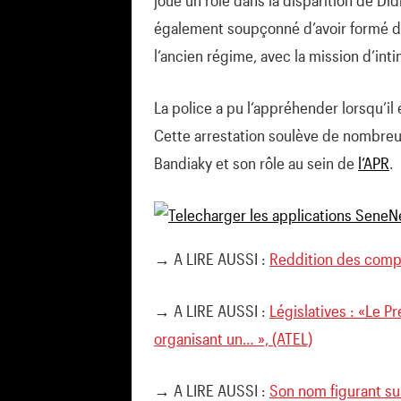
également soupçonné d’avoir formé de
l’ancien régime, avec la mission d’int
La police a pu l’appréhender lorsqu’il e
Cette arrestation soulève de nombreu
Bandiaky et son rôle au sein de
l’APR
.
→ A LIRE AUSSI :
Reddition des compt
→ A LIRE AUSSI :
Législatives : «Le P
organisant un… », (ATEL)
→ A LIRE AUSSI :
Son nom figurant sur