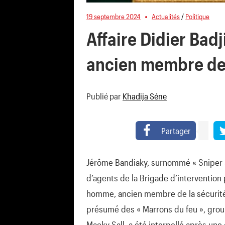
19 septembre 2024
Actualités
/
Politique
Affaire Didier Bad
ancien membre de 
Publié par
Khadija Séne
Partager
Jérôme Bandiaky, surnommé « Sniper »,
d’agents de la Brigade d’intervention 
homme, ancien membre de la sécurité d
présumé des « Marrons du feu », group
Macky Sall, a été interpellé après un