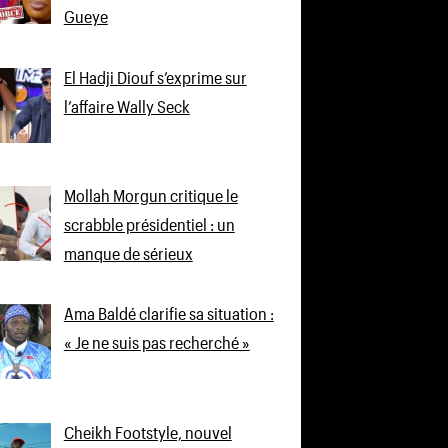
Gueye
El Hadji Diouf s’exprime sur
l’affaire Wally Seck
Mollah Morgun critique le
scrabble présidentiel : un
manque de sérieux
Ama Baldé clarifie sa situation :
« Je ne suis pas recherché »
Cheikh Footstyle, nouvel