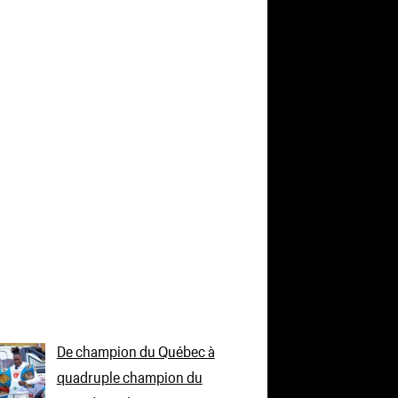
De champion du Québec à
quadruple champion du