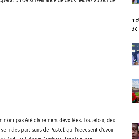
met
d’é
n n’ont pas été clairement dévoilées. Toutefois, des
ein des partisans de Pastef, qui l’accusent d’avoir
dier Badji et Fulbert Sambou. Bandiaky est