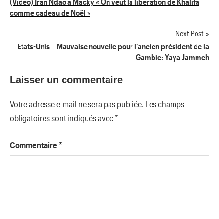
Navigation
(Vidéo) Iran Ndao à Macky « On veut la liberation de Khalifa
comme cadeau de Noël »
de
Next Post
l’article
Etats-Unis – Mauvaise nouvelle pour l’ancien président de la
Gambie: Yaya Jammeh
Laisser un commentaire
Votre adresse e-mail ne sera pas publiée.
Les champs
obligatoires sont indiqués avec
*
Commentaire
*