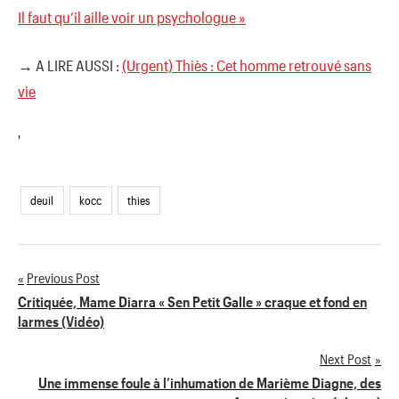
Il faut qu’il aille voir un psychologue »
→ A LIRE AUSSI :
(Urgent) Thiès : Cet homme retrouvé sans
vie
'
deuil
kocc
thies
Previous Post
Navigation
Critiquée, Mame Diarra « Sen Petit Galle » craque et fond en
larmes (Vidéo)
de
Next Post
l’article
Une immense foule à l’inhumation de Marième Diagne, des