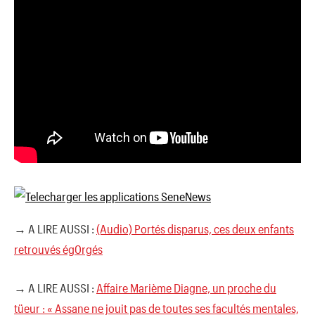
→ A LIRE AUSSI :
(Audio) Portés disparus, ces deux enfants
retrouvés ég0rgés
→ A LIRE AUSSI :
Affaire Marième Diagne, un proche du
tüeur : « Assane ne jouit pas de toutes ses facultés mentales,