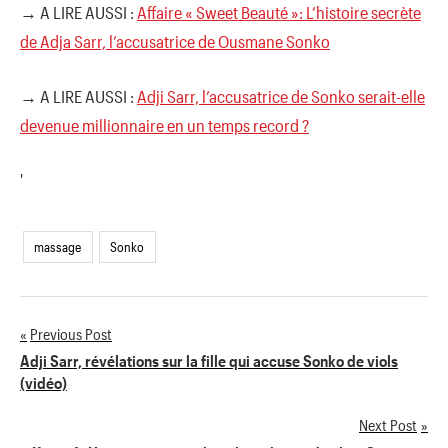
→ A LIRE AUSSI :
Affaire « Sweet Beauté »: L’histoire secrète
de Adja Sarr, l’accusatrice de Ousmane Sonko
→ A LIRE AUSSI :
Adji Sarr, l’accusatrice de Sonko serait-elle
devenue millionnaire en un temps record ?
'
massage
Sonko
Previous Post
Navigation
Adji Sarr, révélations sur la fille qui accuse Sonko de viols
(vidéo)
de
Next Post
l’article