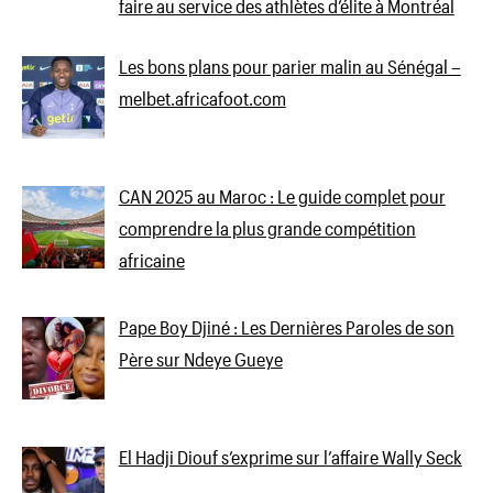
faire au service des athlètes d’élite à Montréal
Les bons plans pour parier malin au Sénégal –
melbet.africafoot.com
CAN 2025 au Maroc : Le guide complet pour
comprendre la plus grande compétition
africaine
Pape Boy Djiné : Les Dernières Paroles de son
Père sur Ndeye Gueye
El Hadji Diouf s’exprime sur l’affaire Wally Seck