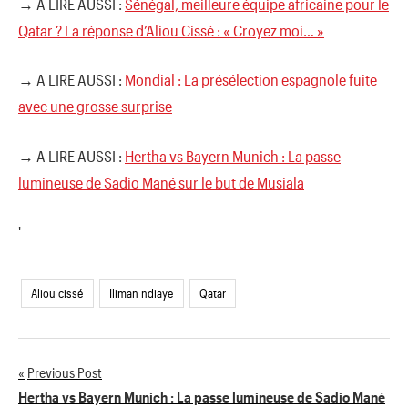
→ A LIRE AUSSI :
Sénégal, meilleure équipe africaine pour le
Qatar ? La réponse d’Aliou Cissé : « Croyez moi… »
→ A LIRE AUSSI :
Mondial : La présélection espagnole fuite
avec une grosse surprise
→ A LIRE AUSSI :
Hertha vs Bayern Munich : La passe
lumineuse de Sadio Mané sur le but de Musiala
'
Aliou cissé
Iliman ndiaye
Qatar
Previous Post
Navigation
Hertha vs Bayern Munich : La passe lumineuse de Sadio Mané