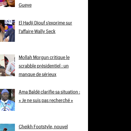
Gueye
El Hadji Diouf s’exprime sur
l’affaire Wally Seck
Mollah Morgun critique le
scrabble présidentiel : un
manque de sérieux
Ama Baldé clarifie sa situation :
« Je ne suis pas recherché »
Cheikh Footstyle, nouvel