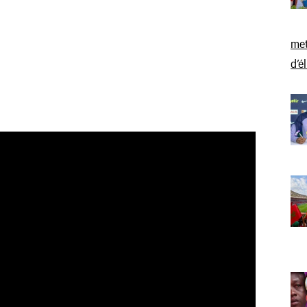
met
d’é