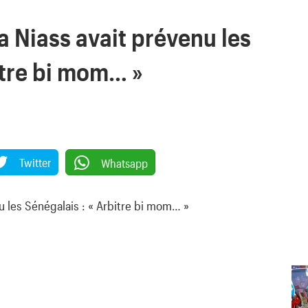
a Niass avait prévenu les
itre bi mom… »
Twitter
Whatsapp
u les Sénégalais : « Arbitre bi mom… »