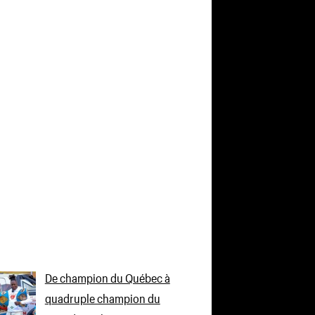
De champion du Québec à
quadruple champion du