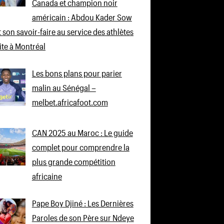
Canada et champion noir
américain : Abdou Kader Sow
 son savoir-faire au service des athlètes
lite à Montréal
Les bons plans pour parier
malin au Sénégal –
melbet.africafoot.com
CAN 2025 au Maroc : Le guide
complet pour comprendre la
plus grande compétition
africaine
Pape Boy Djiné : Les Dernières
Paroles de son Père sur Ndeye