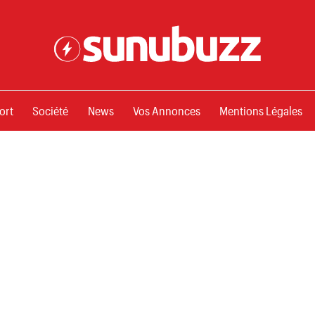
ssements
ort
Société
News
Vos Annonces
Mentions Légales