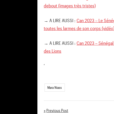
debout (images très tristes)
→ A LIRE AUSSI :
Can 2023 – Le Sénég
toutes les larmes de son corps (vidéo
→ A LIRE AUSSI :
Can 2023 – Sénégal 
des Lions
'
Mara Niass
Previous Post