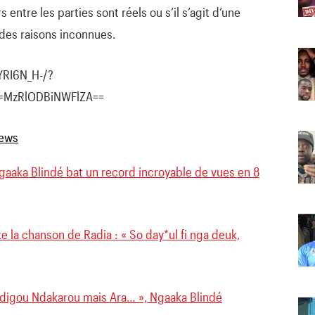
 entre les parties sont réels ou s’il s’agit d’une
des raisons inconnues.
YRI6N_H-/?
d=MzRlODBiNWFlZA==
Ngaaka Blindé bat un record incroyable de vues en 8
 la chanson de Radia : « So day*ul fi nga deuk,
digou Ndakarou mais Ara… », Ngaaka Blindé