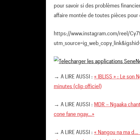
pour savoir si des problèmes financiers
affaire montée de toutes pièces pour 
https://www.instagram.com/reel/Cy7
utm_source=ig_web_copy_link&igshi
→ A LIRE AUSSI :
« IBLISS » : Le son 
minutes (clip officiel)
→ A LIRE AUSSI :
MDR – Ngaaka chante
cone fane ngay…»
→ A LIRE AUSSI :
« Nangou na ma d… 