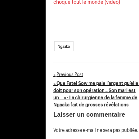
choque tout le monde (vidéo)
'
Ngaaka
Previous Post
Navigation
« Que Fatel Sow me paie l’argent qu’ell
doit pour son opération…Son mari est
de
un… » : La chirurgienne de la femme de
Ngaaka fait de grosses révélations
l’article
Laisser un commentaire
Votre adresse e-mail ne sera pas publiée.