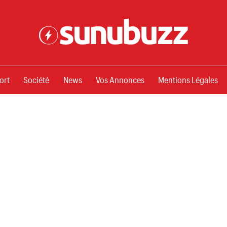
ssements
ort
Société
News
Vos Annonces
Mentions Légales