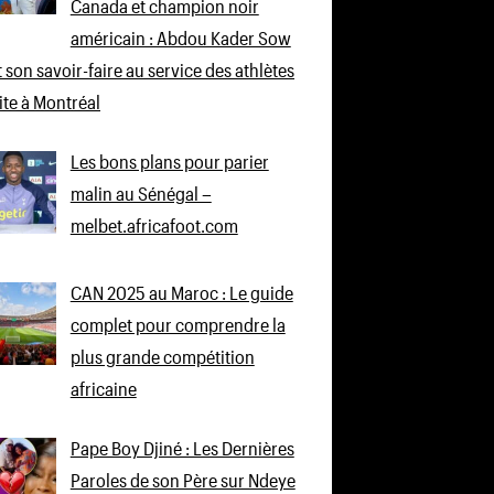
Canada et champion noir
américain : Abdou Kader Sow
 son savoir-faire au service des athlètes
lite à Montréal
Les bons plans pour parier
malin au Sénégal –
melbet.africafoot.com
CAN 2025 au Maroc : Le guide
complet pour comprendre la
plus grande compétition
africaine
Pape Boy Djiné : Les Dernières
Paroles de son Père sur Ndeye