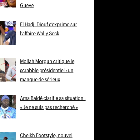
Gueye
El Hadji Diouf s’exprime sur
l’affaire Wally Seck
Mollah Morgun critique le
scrabble présidentiel : un
manque de sérieux
Ama Baldé clarifie sa situation :
« Je ne suis pas recherché »
Cheikh Footstyle, nouvel