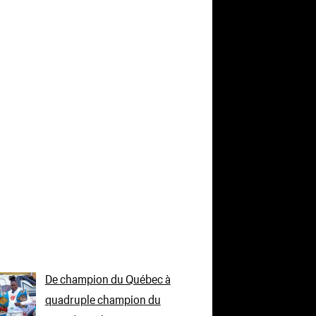
De champion du Québec à
quadruple champion du