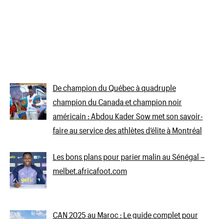
De champion du Québec à quadruple
champion du Canada et champion noir
américain : Abdou Kader Sow met son savoir-
faire au service des athlètes d’élite à Montréal
Les bons plans pour parier malin au Sénégal –
melbet.africafoot.com
CAN 2025 au Maroc : Le guide complet pour