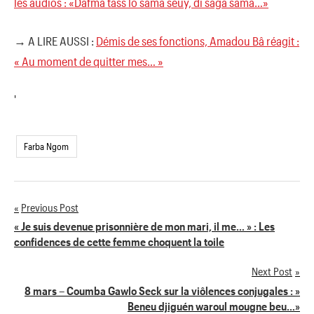
les audios : «Dafma tass lo sama seuy, di saga sama…»
→ A LIRE AUSSI :
Démis de ses fonctions, Amadou Bâ réagit :
« Au moment de quitter mes… »
'
Farba Ngom
Previous Post
Navigation
« Je suis devenue prisonnière de mon mari, il me… » : Les
confidences de cette femme choquent la toile
de
Next Post
l’article
8 mars – Coumba Gawlo Seck sur la viôlences conjugales : »
Beneu djiguén waroul mougne beu…»