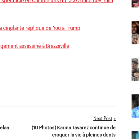
le spectacle en Gambie lors du face à face Boy Balla
a cinglante réplique de You à Trump
gement assassiné à Brazzaville
Next Post
eelaa
(10 Photos) Karina Tavarez continue de
croquer la vie à pleines dents