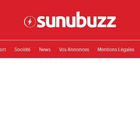
ssements
ort
Société
News
Vos Annonces
Mentions Légales