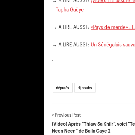
→ A LIRE AUSSI :
(Vidéo) Titi assure 
– Tapha Guèye
→ A LIRE AUSSI :
«Pays de merde» : L
→ A LIRE AUSSI :
Un Sénégalais sauva
'
députés
dj boubs
Previous Post
Navigation
(Video) Après “Thiaw Sa Khiir”, voici “T
Neen Neen” de Balla Gaye 2