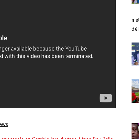
met
d’é