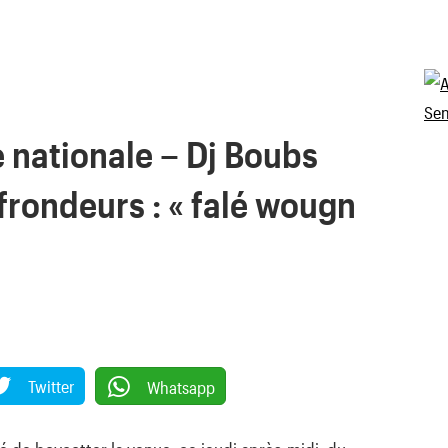
 nationale – Dj Boubs
frondeurs : « falé wougn
Twitter
Whatsapp