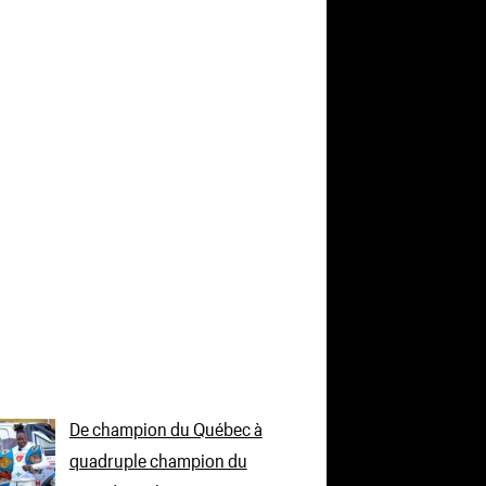
De champion du Québec à
quadruple champion du