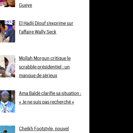
Gueye
El Hadji Diouf s’exprime sur
l’affaire Wally Seck
Mollah Morgun critique le
scrabble présidentiel : un
manque de sérieux
Ama Baldé clarifie sa situation :
« Je ne suis pas recherché »
Cheikh Footstyle, nouvel