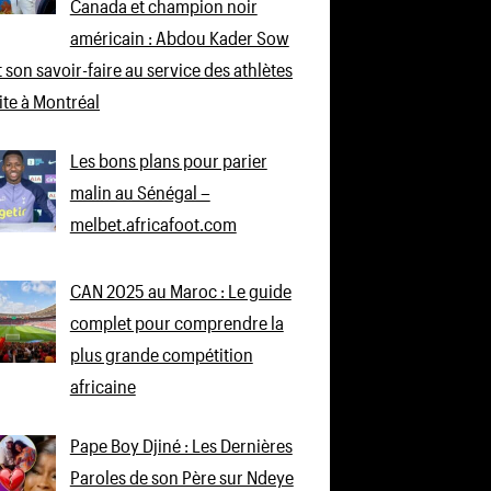
Canada et champion noir
américain : Abdou Kader Sow
 son savoir-faire au service des athlètes
lite à Montréal
Les bons plans pour parier
malin au Sénégal –
melbet.africafoot.com
CAN 2025 au Maroc : Le guide
complet pour comprendre la
plus grande compétition
africaine
Pape Boy Djiné : Les Dernières
Paroles de son Père sur Ndeye