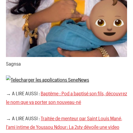
Sagnsa
→ A LIRE AUSSI :
Baptême : Pod a baptisé son fils, découvrez
le nom que va porter son nouveau-né
→ A LIRE AUSSI :
Traitée de menteur par Saint Louis Mané,
l’ami intime de Youssou Ndour: La 2stv dévoile une video