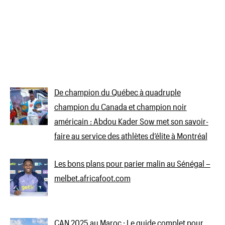
De champion du Québec à quadruple
champion du Canada et champion noir
américain : Abdou Kader Sow met son savoir-
faire au service des athlètes d’élite à Montréal
Les bons plans pour parier malin au Sénégal –
melbet.africafoot.com
CAN 2025 au Maroc : Le guide complet pour