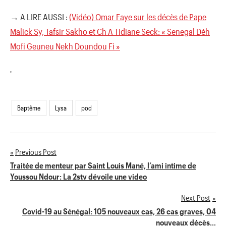
→ A LIRE AUSSI :
(Vidéo) Omar Faye sur les décès de Pape
Malick Sy, Tafsir Sakho et Ch A Tidiane Seck: « Senegal Déh
Mofi Geuneu Nekh Doundou Fi »
'
Baptême
Lysa
pod
Previous Post
Navigation
Traitée de menteur par Saint Louis Mané, l’ami intime de
Youssou Ndour: La 2stv dévoile une video
de
Next Post
l’article
Covid-19 au Sénégal: 105 nouveaux cas, 26 cas graves, 04
nouveaux décès…