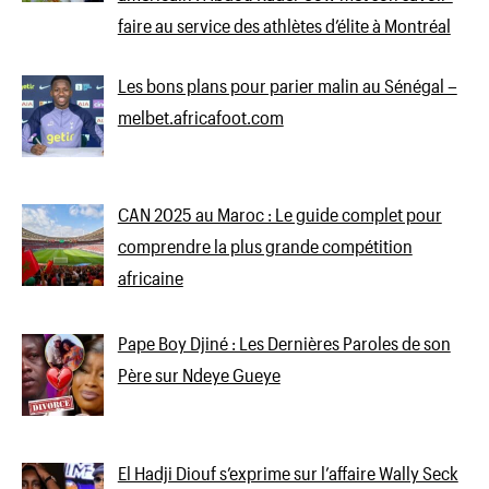
faire au service des athlètes d’élite à Montréal
Les bons plans pour parier malin au Sénégal –
melbet.africafoot.com
CAN 2025 au Maroc : Le guide complet pour
comprendre la plus grande compétition
africaine
Pape Boy Djiné : Les Dernières Paroles de son
Père sur Ndeye Gueye
El Hadji Diouf s’exprime sur l’affaire Wally Seck