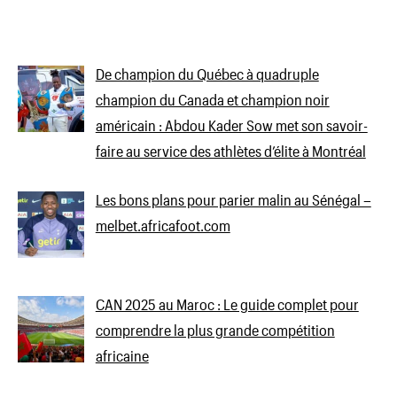
De champion du Québec à quadruple
champion du Canada et champion noir
américain : Abdou Kader Sow met son savoir-
faire au service des athlètes d’élite à Montréal
Les bons plans pour parier malin au Sénégal –
melbet.africafoot.com
CAN 2025 au Maroc : Le guide complet pour
comprendre la plus grande compétition
africaine