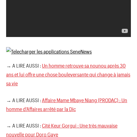
→ A LIRE AUSSI :
Un homme retrouve sa nounou après 30
ans et lui offre une chose bouleversante qui change à jamais
sa vie
→ A LIRE AUSSI :
Affaire Mame Mbaye Niang (PRODAC) : Un
homme d’Affaires arrêté par la Dic
→ A LIRE AUSSI :
Cité Keur Gorgui : Une très mauvaise
nouvelle pour Doro Gaye