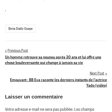
'
Binta Diallo Gueye
Previous Post
Navigation
Un homme retrouve sa nounou après 30 ans et lui offre une
chose bouleversante qui change à jamais sa vie
de
Next Post
l’article
Emouvant : BB Eva raconte les derniers instants de l’actrice
Yado (vidéo)
Laisser un commentaire
Votre adresse e-mail ne sera pas publiée.
Les champs