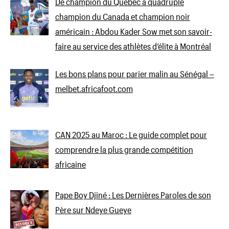
De champion du Québec à quadruple
champion du Canada et champion noir
américain : Abdou Kader Sow met son savoir-
faire au service des athlètes d’élite à Montréal
Les bons plans pour parier malin au Sénégal –
melbet.africafoot.com
CAN 2025 au Maroc : Le guide complet pour
comprendre la plus grande compétition
africaine
Pape Boy Djiné : Les Dernières Paroles de son
Père sur Ndeye Gueye