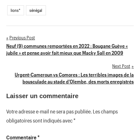
lions*
sénégal
Previous Post
Navigation
Neuf (9) communes remportées en 2022 : Bougane Guèye «
jubile » et pense avoir fait mieux que Macky Sall en 2009
de
Next Post
l’article
Urgent-Cameroun vs Comores : Les terribles images de la
bousculade au stade d’Olembe, des morts enregistrés
Laisser un commentaire
Votre adresse e-mail ne sera pas publiée.
Les champs
obligatoires sont indiqués avec
*
Commentaire
*