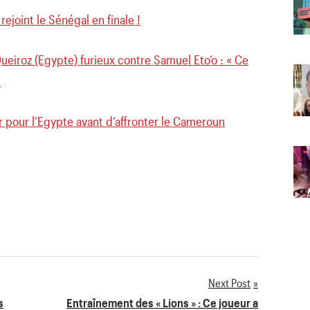
ejoint le Sénégal en finale !
eiroz (Egypte) furieux contre Samuel Eto’o : « Ce
»
 pour l’Egypte avant d’affronter le Cameroun
Next Post
s
Entraînement des « Lions » : Ce joueur a