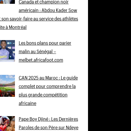
Canada et champion noir
américain : Abdou Kader Sow
 son savoir-faire au service des athlètes
lite à Montréal
Les bons plans pour parier
malin au Sénégal –
melbet.africafoot.com
CAN 2025 au Maroc : Le guide
complet pour comprendre la
plus grande compétition
africaine
Pape Boy Djiné : Les Dernières
Paroles de son Père sur Ndeye