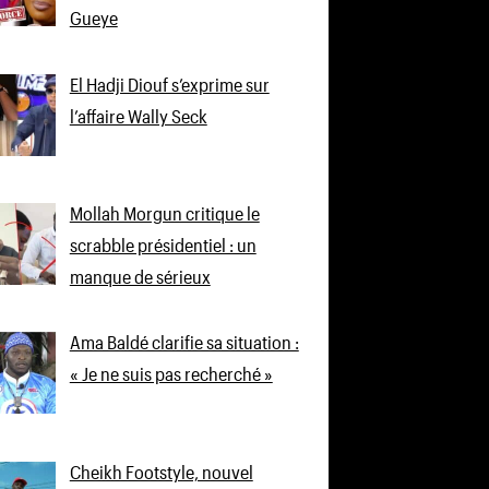
Gueye
El Hadji Diouf s’exprime sur
l’affaire Wally Seck
Mollah Morgun critique le
scrabble présidentiel : un
manque de sérieux
Ama Baldé clarifie sa situation :
« Je ne suis pas recherché »
Cheikh Footstyle, nouvel