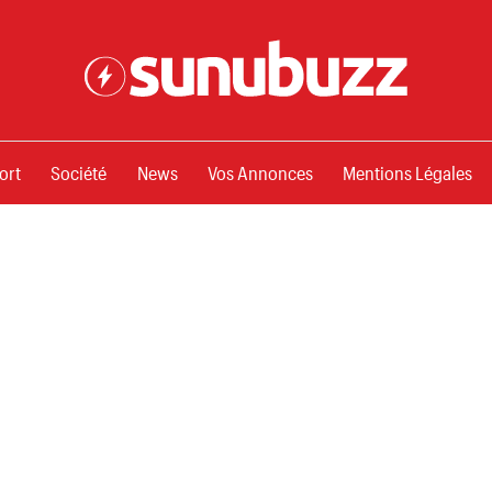
ssements
ort
Société
News
Vos Annonces
Mentions Légales