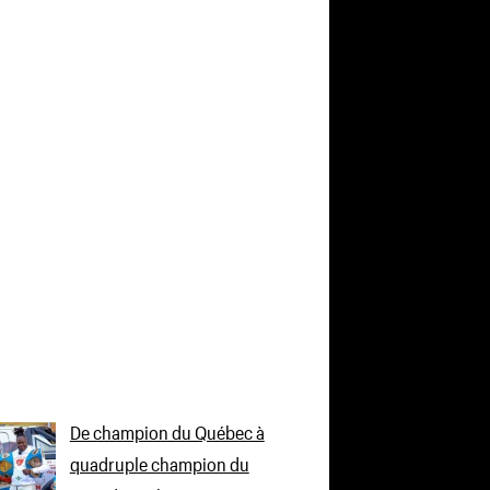
De champion du Québec à
quadruple champion du