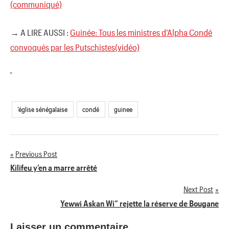
(communiqué)
→ A LIRE AUSSI :
Guinée: Tous les ministres d’Alpha Condé
convoqués par les Putschistes(vidéo)
'
’église sénégalaise
condé
guinee
Previous Post
Navigation
Kilifeu y’en a marre arrêté
de
Next Post
Yewwi Askan Wi” rejette la réserve de Bougane
l’article
Laisser un commentaire