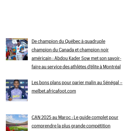
De champion du Québec à quadruple
champion du Canada et champion noir
américain : Abdou Kader Sow met son savoir-
faire au service des athlètes d’élite à Montréal
Les bons plans pour parier malin au Sénégal –
melbet.africafoot.com
CAN 2025 au Maroc : Le guide complet pour
comprendre la plus grande compétition