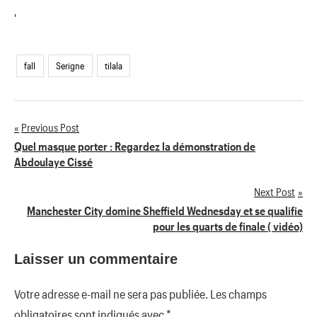
'
fall
Serigne
tilala
Previous Post
Navigation
Quel masque porter : Regardez la démonstration de
Abdoulaye Cissé
de
Next Post
l’article
Manchester City domine Sheffield Wednesday et se qualifie
pour les quarts de finale ( vidéo)
Laisser un commentaire
Votre adresse e-mail ne sera pas publiée.
Les champs
obligatoires sont indiqués avec
*