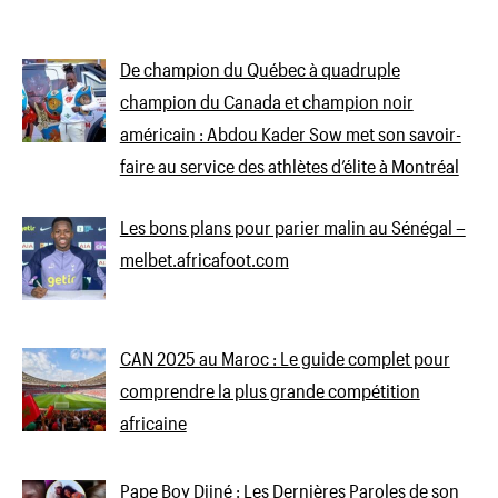
De champion du Québec à quadruple
champion du Canada et champion noir
américain : Abdou Kader Sow met son savoir-
faire au service des athlètes d’élite à Montréal
Les bons plans pour parier malin au Sénégal –
melbet.africafoot.com
CAN 2025 au Maroc : Le guide complet pour
comprendre la plus grande compétition
africaine
Pape Boy Djiné : Les Dernières Paroles de son