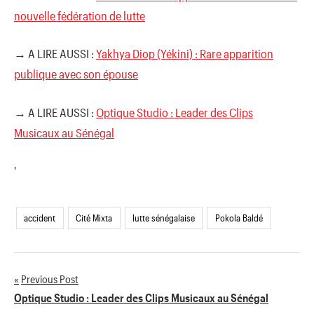
nouvelle fédération de lutte
→ A LIRE AUSSI :
Yakhya Diop (Yékini) : Rare apparition
publique avec son épouse
→ A LIRE AUSSI :
Optique Studio : Leader des Clips
Musicaux au Sénégal
'
accident
Cité Mixta
lutte sénégalaise
Pokola Baldé
Previous Post
Navigation
Optique Studio : Leader des Clips Musicaux au Sénégal