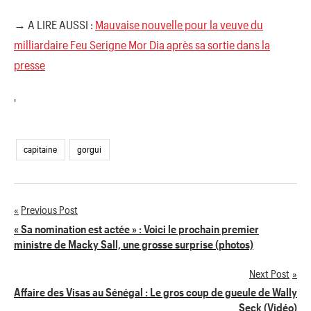
→ A LIRE AUSSI :
Mauvaise nouvelle pour la veuve du
milliardaire Feu Serigne Mor Dia après sa sortie dans la
presse
'
capitaine
gorgui
Previous Post
Navigation
« Sa nomination est actée » : Voici le prochain premier
ministre de Macky Sall, une grosse surprise (photos)
de
Next Post
l’article
Affaire des Visas au Sénégal : Le gros coup de gueule de Wally
Seck (Vidéo)