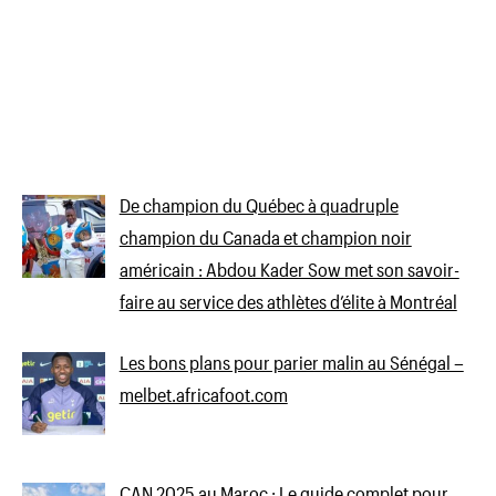
De champion du Québec à quadruple
champion du Canada et champion noir
américain : Abdou Kader Sow met son savoir-
faire au service des athlètes d’élite à Montréal
Les bons plans pour parier malin au Sénégal –
melbet.africafoot.com
CAN 2025 au Maroc : Le guide complet pour