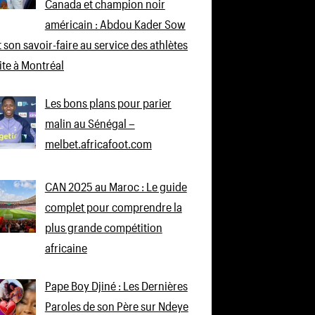
Canada et champion noir
américain : Abdou Kader Sow
 son savoir-faire au service des athlètes
lite à Montréal
Les bons plans pour parier
malin au Sénégal –
melbet.africafoot.com
CAN 2025 au Maroc : Le guide
complet pour comprendre la
plus grande compétition
africaine
Pape Boy Djiné : Les Dernières
Paroles de son Père sur Ndeye