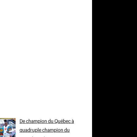
De champion du Québec à
quadruple champion du