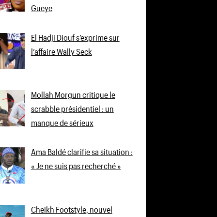
Gueye
El Hadji Diouf s’exprime sur
l’affaire Wally Seck
Mollah Morgun critique le
scrabble présidentiel : un
manque de sérieux
Ama Baldé clarifie sa situation :
« Je ne suis pas recherché »
Cheikh Footstyle, nouvel