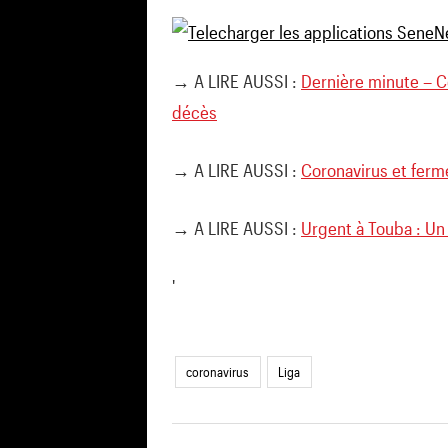
→ A LIRE AUSSI :
Dernière minute – Co
décès
→ A LIRE AUSSI :
Coronavirus et ferm
→ A LIRE AUSSI :
Urgent à Touba : Un
'
coronavirus
Liga