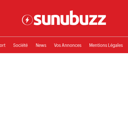
ssements
ort
Société
News
Vos Annonces
Mentions Légales