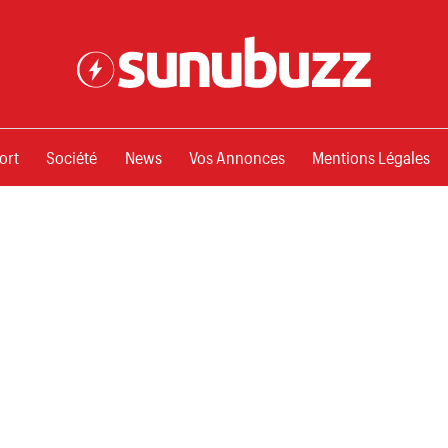
ssements
ort
Société
News
Vos Annonces
Mentions Légales