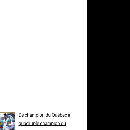
De champion du Québec à
quadruple champion du