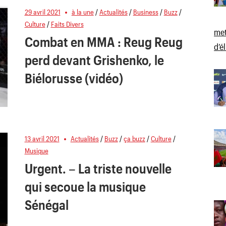
29 avril 2021
à la une
/
Actualités
/
Business
/
Buzz
/
Culture
/
Faits Divers
met
Combat en MMA : Reug Reug
d’é
perd devant Grishenko, le
Biélorusse (vidéo)
13 avril 2021
Actualités
/
Buzz
/
ça buzz
/
Culture
/
Musique
Urgent. – La triste nouvelle
qui secoue la musique
Sénégal