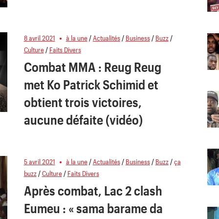
8 avril 2021
à la une
/
Actualités
/
Business
/
Buzz
/
Culture
/
Faits Divers
Combat MMA : Reug Reug
met Ko Patrick Schimid et
obtient trois victoires,
aucune défaite (vidéo)
5 avril 2021
à la une
/
Actualités
/
Business
/
Buzz
/
ça
buzz
/
Culture
/
Faits Divers
Après combat, Lac 2 clash
Eumeu : « sama barame da