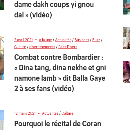
dame dakh coups yi gnou
dal » (vidéo)
2 avril 2021
à la une
/
Actualités
/
Business
/
Buzz
/
Culture
/
divertissements
/
Faits Divers
Combat contre Bombardier :
« Dina tang, dina nekhe et gni
namone lamb » dit Balla Gaye
2 à ses fans (vidéo)
12 mars 2021
Actualités
/
Culture
Pourquoi le récital de Coran