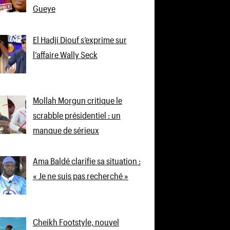
Gueye
El Hadji Diouf s’exprime sur
l’affaire Wally Seck
Mollah Morgun critique le
scrabble présidentiel : un
manque de sérieux
Ama Baldé clarifie sa situation :
« Je ne suis pas recherché »
Cheikh Footstyle, nouvel