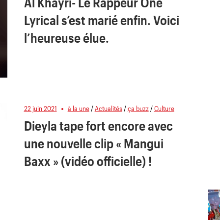
Al Khayri- Le Rappeur One
Lyrical s’est marié enfin. Voici
l’heureuse élue.
22 juin 2021
à la une
/
Actualités
/
ça buzz
/
Culture
Dieyla tape fort encore avec
une nouvelle clip « Mangui
Baxx » (vidéo officielle) !