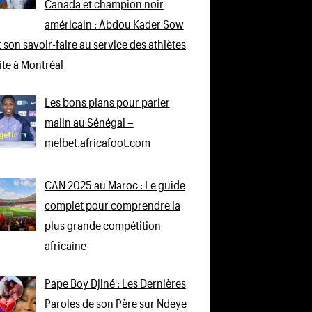
Canada et champion noir
américain : Abdou Kader Sow
 son savoir-faire au service des athlètes
lite à Montréal
Les bons plans pour parier
malin au Sénégal –
melbet.africafoot.com
CAN 2025 au Maroc : Le guide
complet pour comprendre la
plus grande compétition
africaine
Pape Boy Djiné : Les Dernières
Paroles de son Père sur Ndeye