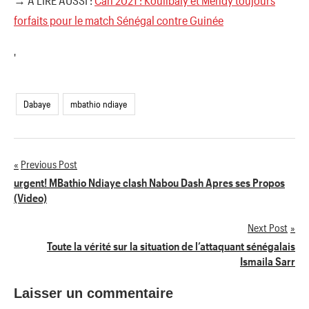
forfaits pour le match Sénégal contre Guinée
'
Dabaye
mbathio ndiaye
Previous Post
Navigation
urgent! MBathio Ndiaye clash Nabou Dash Apres ses Propos
(Video)
de
Next Post
l’article
Toute la vérité sur la situation de l’attaquant sénégalais
Ismaila Sarr
Laisser un commentaire