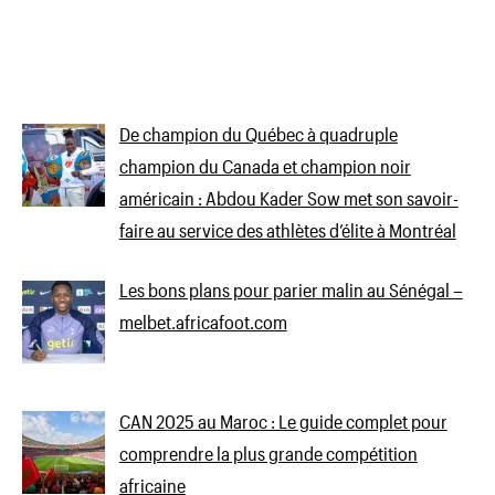
De champion du Québec à quadruple
champion du Canada et champion noir
américain : Abdou Kader Sow met son savoir-
faire au service des athlètes d’élite à Montréal
Les bons plans pour parier malin au Sénégal –
melbet.africafoot.com
CAN 2025 au Maroc : Le guide complet pour
comprendre la plus grande compétition
africaine