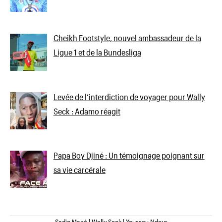
Cheikh Footstyle, nouvel ambassadeur de la
Ligue 1 et de la Bundesliga
Levée de l’interdiction de voyager pour Wally
Seck : Adamo réagit
Papa Boy Djiné : Un témoignage poignant sur
sa vie carcérale
Sadio Mané | Wally Seck | Youssou Ndour