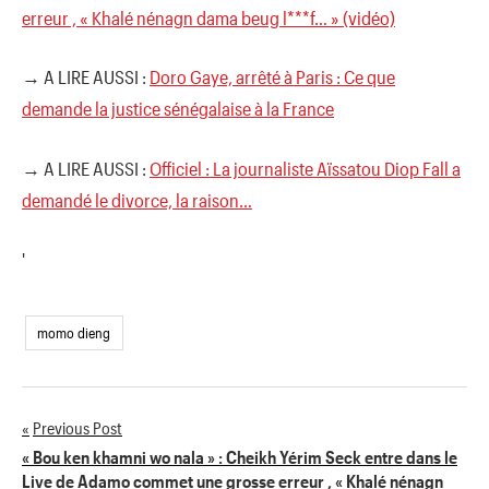
erreur , « Khalé nénagn dama beug l***f… » (vidéo)
→ A LIRE AUSSI :
Doro Gaye, arrêté à Paris : Ce que
demande la justice sénégalaise à la France
→ A LIRE AUSSI :
Officiel : La journaliste Aïssatou Diop Fall a
demandé le divorce, la raison…
'
momo dieng
Previous Post
Navigation
« Bou ken khamni wo nala » : Cheikh Yérim Seck entre dans le
Live de Adamo commet une grosse erreur , « Khalé nénagn