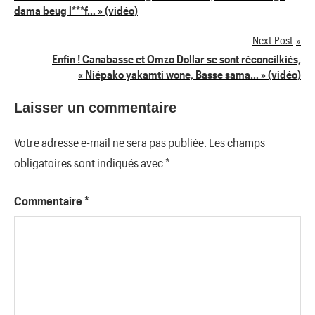
de
dama beug l***f… » (vidéo)
l’article
Next Post
Enfin ! Canabasse et Omzo Dollar se sont réconcilkiés,
« Niépako yakamti wone, Basse sama… » (vidéo)
Laisser un commentaire
Votre adresse e-mail ne sera pas publiée.
Les champs
obligatoires sont indiqués avec
*
Commentaire
*