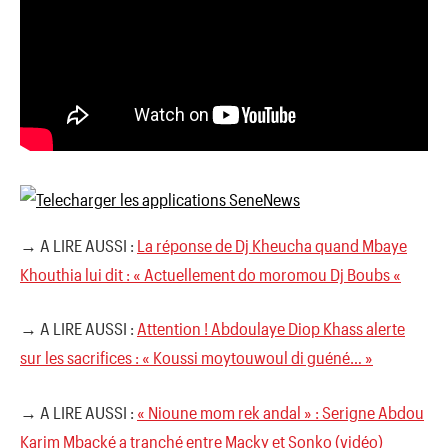
→ A LIRE AUSSI :
La réponse de Dj Kheucha quand Mbaye
Khouthia lui dit : « Actuellement do moromou Dj Boubs «
→ A LIRE AUSSI :
Attention ! Abdoulaye Diop Khass alerte
sur les sacrifices : « Koussi moytouwoul di guéné… »
→ A LIRE AUSSI :
« Nioune mom rek andal » : Serigne Abdou
Karim Mbacké a tranché entre Macky et Sonko (vidéo)