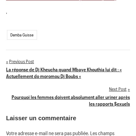
'
Demba Guisse
Previous Post
Navigation
La réponse de Dj Kheucha quand Mbaye Khouthia lui dit : «
Actuellement do moromou Dj Boubs «
de
Next Post
l’article
Pourquoi les femmes doivent absolument aller uriner après
les rapports $exuels
Laisser un commentaire
Votre adresse e-mail ne sera pas publiée.
Les champs