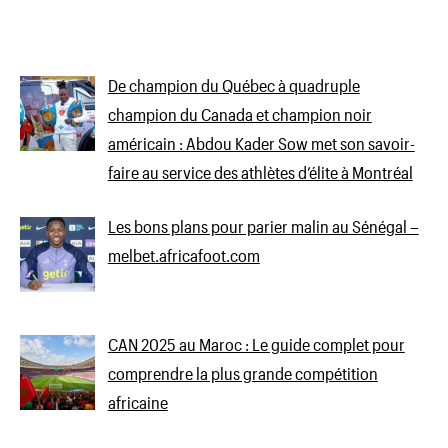
De champion du Québec à quadruple
champion du Canada et champion noir
américain : Abdou Kader Sow met son savoir-
faire au service des athlètes d’élite à Montréal
Les bons plans pour parier malin au Sénégal –
melbet.africafoot.com
CAN 2025 au Maroc : Le guide complet pour
comprendre la plus grande compétition
africaine