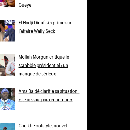
Gueye
El Hadji Diouf s’exprime sur
l’affaire Wally Seck
Mollah Morgun critique le
scrabble présidentiel : un
manque de sérieux
Ama Baldé clarifie sa situation :
« Je ne suis pas recherché »
Cheikh Footstyle, nouvel