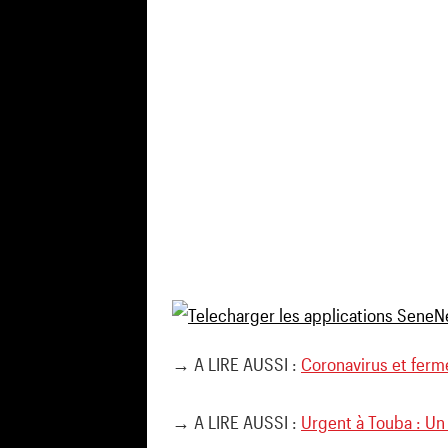
→ A LIRE AUSSI :
Coronavirus et ferm
→ A LIRE AUSSI :
Urgent à Touba : Un