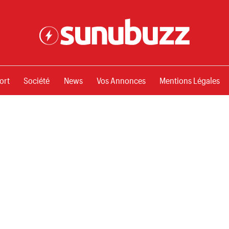
ssements
ort
Société
News
Vos Annonces
Mentions Légales