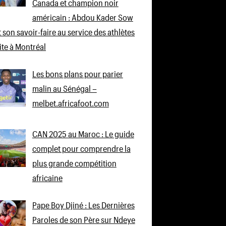
Canada et champion noir
américain : Abdou Kader Sow
 son savoir-faire au service des athlètes
lite à Montréal
Les bons plans pour parier
malin au Sénégal –
melbet.africafoot.com
CAN 2025 au Maroc : Le guide
complet pour comprendre la
plus grande compétition
africaine
Pape Boy Djiné : Les Dernières
Paroles de son Père sur Ndeye