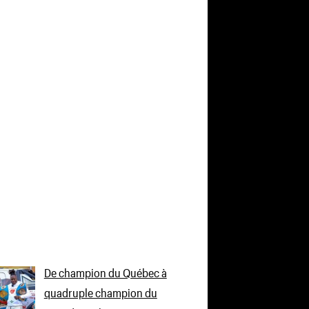
De champion du Québec à
quadruple champion du