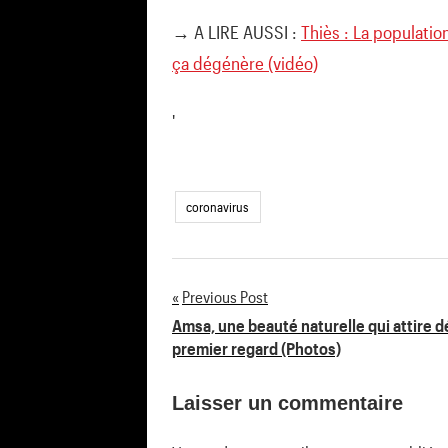
→ A LIRE AUSSI :
Thiès : La populatio
ça dégénère (vidéo)
'
coronavirus
Previous Post
Navigation
Amsa, une beauté naturelle qui attire d
premier regard (Photos)
de
Laisser un commentaire
l’article